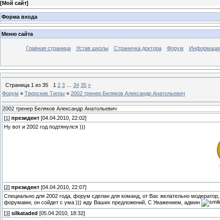
[
Мой сайт
]
Форма входа
Меню сайта
Главная страница
Устав школы
Страничка доктора
Форум
Информация
Страница
1
из
35
1
2
3
…
34
35
»
Форум
»
Тверские Тигры
»
2002 тренер Беляков Александр Анатольевич
2002 тренер Беляков Александр Анатольевич
[
1
]
президент
[04.04.2010, 22:02]
Ну вот и 2002 год подтянулся )))
[
2
]
президент
[04.04.2010, 22:07]
Специально для 2002 года, форум сделан для команд, от Вас желательно модератор
форумами, он сойдет с ума ))) жду Ваших предложений, С Уважением, админ
[
3
]
silkataded
[05.04.2010, 18:32]