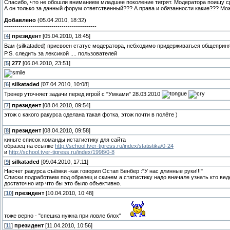
Спасибо, что не обошли вниманием младшее поколение тигрят. Модератора поищу с
А он только за данный форум ответственный??? А права и обязанности какие??? Може
Добавлено
(05.04.2010, 18:32)
---------------------------------------------
[
4
]
президент
[05.04.2010, 18:45]
Вам (silkataded) присвоен статус модератора, небходимо придерживаться общепри
P.S. следить за лексикой .... пользователей
[
5
]
277
[06.04.2010, 23:51]
[
6
]
silkataded
[07.04.2010, 10:08]
Тренер уточняет задачи перед игрой с "Умками" 28.03.2010
[
7
]
президент
[08.04.2010, 09:54]
этож с какого ракурса сделана такая фотка, этож почти в полёте )
[
8
]
президент
[08.04.2010, 09:58]
киньте список команды истатистику для сайта
образец на ссылке
http://school.tver-tigress.ru/index/statistika/0-24
и
http://school.tver-tigress.ru/index/1998/0-8
[
9
]
silkataded
[09.04.2010, 17:11]
Насчет ракурса съёмки -как говорил Остап Бенбер :"У нас длинные руки!!!"
Списки подработаем под образец и скинем а статистику надо вначале узнать кто веде
достаточно игр что бы это было объективно.
[
10
]
президент
[10.04.2010, 10:48]
тоже верно - "спешка нужна при ловле блох"
[
11
]
президент
[11.04.2010, 10:56]