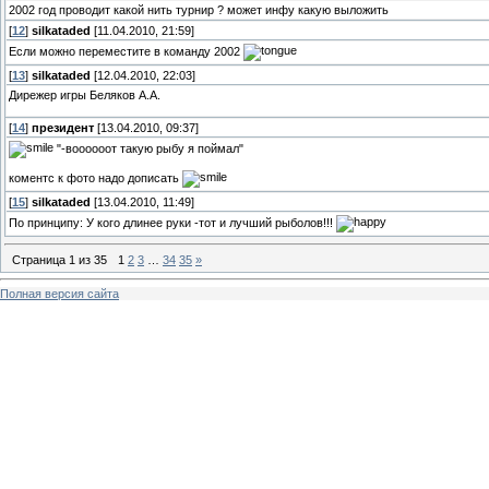
2002 год проводит какой нить турнир ? может инфу какую выложить
[
12
]
silkataded
[11.04.2010, 21:59]
Если можно переместите в команду 2002
[
13
]
silkataded
[12.04.2010, 22:03]
Дирежер игры Беляков А.А.
[
14
]
президент
[13.04.2010, 09:37]
"-воооооот такую рыбу я поймал"
коментс к фото надо дописать
[
15
]
silkataded
[13.04.2010, 11:49]
По принципу: У кого длинее руки -тот и лучший рыболов!!!
Страница
1
из
35
1
2
3
…
34
35
»
Полная версия сайта